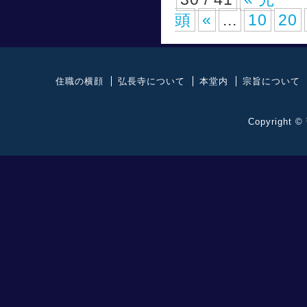
頭
«
...
10
20
住職の横顔
弘長寺について
本堂内
宗旨について
Copyright ©