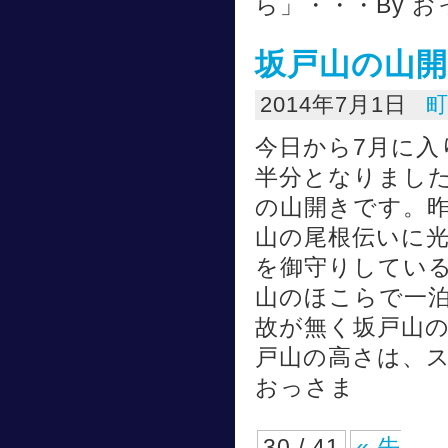
ら」・・・By お
坂戸山の山
2014年7月1日
今日から7月に
半分となりまし
の山開きです。
山の尾根伝いに
を御守りしてい
山のほこらで一
故が無く坂戸山
戸山の高さは、ス
おっさま
30 / 41
« 先