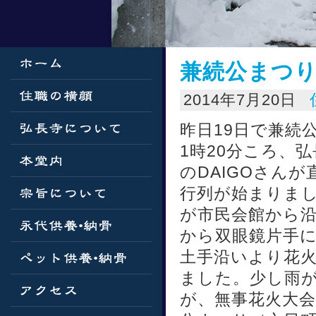
兼続公まつ
2014年7月20日
昨日19日で兼続
1時20分ころ、
のDAIGOさん
行列が始まりま
が市民会館から
から双眼鏡片手
土手沿いより花
ました。少し雨
が、無事花火大