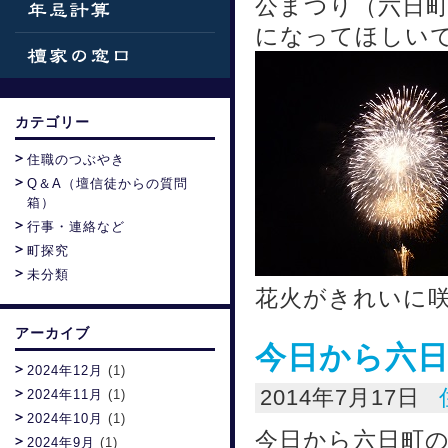
公まつり（六日
になってほしいで
カテゴリー
住職のつぶやき
Q＆A（壇信徒からの質問
箱）
行事・連絡など
町探究
未分類
花火がきれいに
アーカイブ
今日から六
2024年12月
(1)
2014年7月17日
2024年11月
(1)
2024年10月
(1)
今日から六日町の
2024年9月
(1)