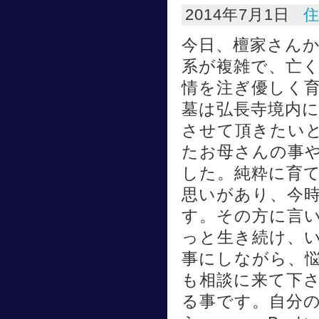
2014年7月1日
今日、檀家さん
系が複雑で、亡
情を注ぎ優しく
墓は弘長寺境内
させて頂きたい
たお母さんの事
した。純粋に育
思いがあり、今
す。その方に言
っと生き続け、
事にしながら、
も相談に来て下
る事です。自分