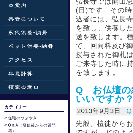
弘長寺では開山忌
(日)です。その
込者には、弘長
を致し、供養し
送を致します。
て、回向料及び
授与された御札
ご来寺した時に
を致します。
Q お仏壇
いいですか
カテゴリー
2013年9月3日
住職のつぶやき
先般、檀徒から
Q＆A（壇信徒からの質問
ですが、どのよ
箱）