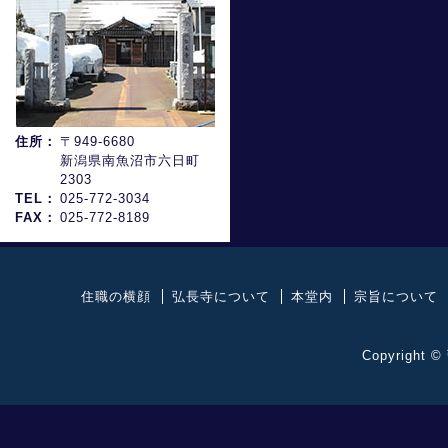
住所：
〒949-6680
新潟県南魚沼市六日町
2303
TEL：
025-772-3034
FAX：
025-772-8189
住職の横顔
弘長寺について
本堂内
宗旨について
Copyright ©