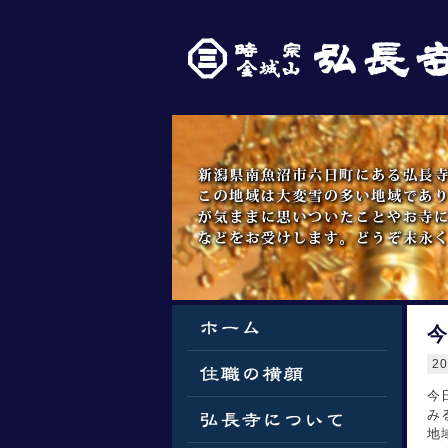
今
2
今
み
地