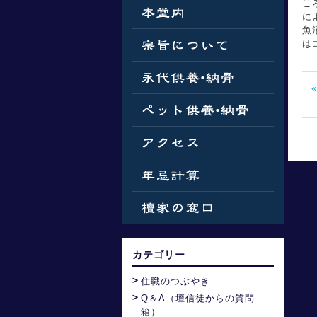
こ
に
魚
は
カテゴリー
住職のつぶやき
Q＆A（壇信徒からの質問
箱）