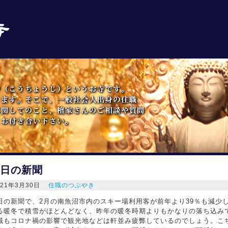
日の新聞
021年3月30日
住職のつぶやき
日の新聞で、2月の南魚沼市内のスキー場利用客が前年より39％も減少
る暖冬で積雪がほとんどなく、昨年の暖冬時期よりもかなりの落ち込み
域もコロナ禍の影響で観光地などは軒並み疲弊しているのでしょう。こ