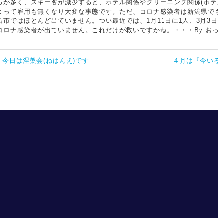
ろが多く、スキー客が減少すると、ホテル関係やクリーニング関係(ホテ
よって雇用も無くなり大変な事態です。ただ、コロナ感染者は新潟県で
沼市ではほとんど出ていません。つい最近では、1月11日に1人、3月3
コロナ感染者が出ていません。これだけが救いですかね。・・・By お
« 今日は涅槃会(ねはんえ)です
４月は『今い