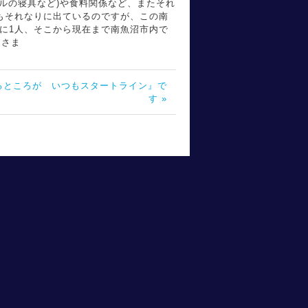
ルの寝具など)や食料関係など、またそれ
もそれなりに出ているのですが、この南
日に1人、そこから現在まで南魚沼市内で
っさま
るところが いつもスタートライン』で
す »