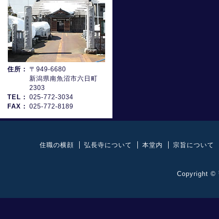
住所：
〒949-6680
新潟県南魚沼市六日町
2303
TEL：
025-772-3034
FAX：
025-772-8189
住職の横顔
弘長寺について
本堂内
宗旨について
Copyright ©