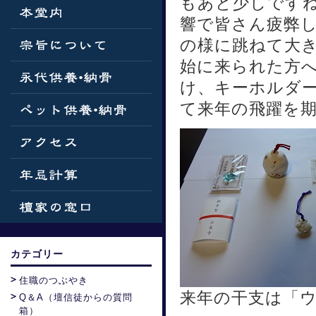
もあと少しです
響で皆さん疲弊
の様に跳ねて大
始に来られた方
け、キーホルダ
て来年の飛躍を期
カテゴリー
住職のつぶやき
来年の干支は「
Q＆A（壇信徒からの質問
箱）