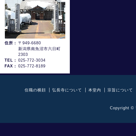
住所：
〒949-6680
新潟県南魚沼市六日町
2303
TEL：
025-772-3034
FAX：
025-772-8189
住職の横顔
弘長寺について
本堂内
宗旨について
Copyright ©