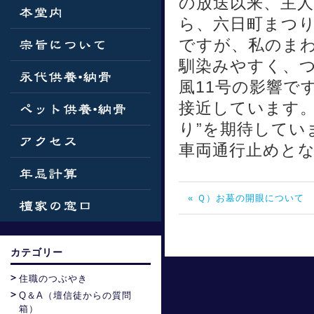
の放送以来、主
ら、六日町まつ
ですが、私のまわ
馴染みやすく、
風11号の影響で
接近しています。
り”を期待してい
車両通行止めとな
« Ｑ）お墓の開眼について
カテゴリー
住職のつぶやき
Q＆A（壇信徒からの質問
箱）